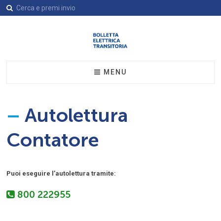
MENU
L’azienda
Tariffe Tutela
–
Autolettura
Assistenza
Assistenza
Contatti
Contatore
Autolettura Contatore
Modulistica
Puoi eseguire l’autolettura tramite:
800 222955