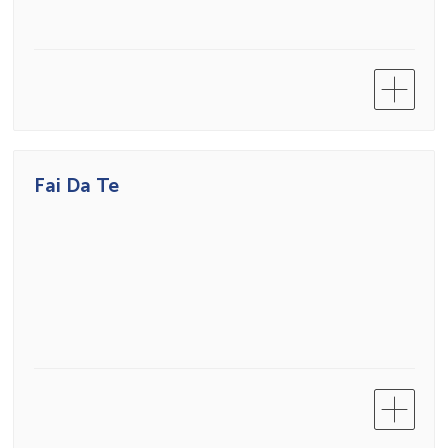
Fai Da Te
Assistenza
In questa sezione puoi effettuare operazioni in totale autonomia