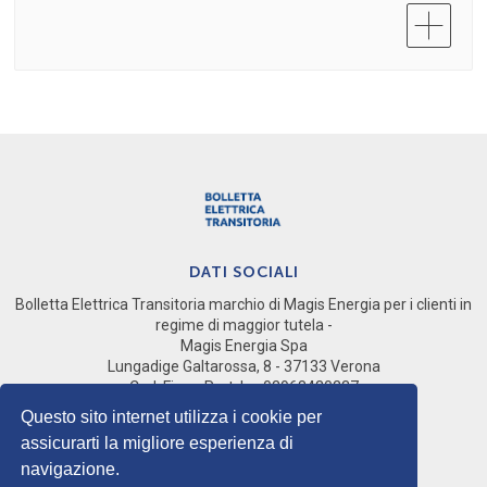
Informazioni generali situazione pagamenti
Verona
8:30 - 13:00
Vicenza
Solo su appuntamento
800 066350
Giovedì
Verona
8:30 - 13:00
Vicenza
Solo su appuntamento
DATI SOCIALI
Venerdì
Bolletta Elettrica Transitoria marchio di Magis Energia per i clienti in
Verona
regime di maggior tutela -
8:30 - 13:00
Magis Energia Spa
Vicenza
Lungadige Galtarossa, 8 - 37133 Verona
Solo su appuntamento
Cod. Fisc e Part. Iva 02968430237
Società del gruppo Magis Spa
Questo sito internet utilizza i cookie per
assicurarti la migliore esperienza di
SOCIALS
navigazione.