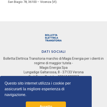
San Biagio 78, 36100 – Vicenza (VI).
DATI SOCIALI
Bolletta Elettrica Transitoria marchio di Magis Energia per i clienti in
regime di maggior tutela -
Magis Energia Spa
Lungadige Galtarossa, 8 - 37133 Verona
Cod. Fisc e Part. Iva 02968430237
Società del gruppo Magis Spa
Questo sito internet utilizza i cookie per
assicurarti la migliore esperienza di
SOCIALS
navigazione.
Privacy Policy
Cookie Policy
Accetto