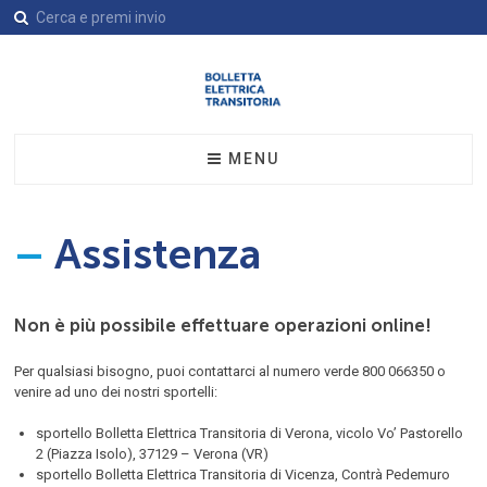
MENU
L’azienda
Tariffe Tutela
–
Assistenza
Assistenza
Assistenza
Contatti
Autolettura Contatore
Non è più possibile effettuare operazioni online!
Modulistica
Per qualsiasi bisogno, puoi contattarci al numero verde 800 066350 o
venire ad uno dei nostri sportelli:
sportello Bolletta Elettrica Transitoria di Verona, vicolo Vo’ Pastorello
2 (Piazza Isolo), 37129 – Verona (VR)
sportello Bolletta Elettrica Transitoria di Vicenza, Contrà Pedemuro