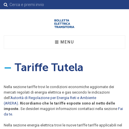
MENU
L’azienda
Tariffe Tutela
–
Tariffe Tutela
Assistenza
Assistenza
Contatti
Autolettura Contatore
Modulistica
Nella sezione tariffe trovi le condizioni economiche aggiornate dei
mercati regolati di energia elettrica e gas secondo le indicazioni
dell’
Autorità di Regolazione per Energia Reti e Ambiente
(ARERA)
.
Ricordiamo che le tariffe esposte sono al netto delle
imposte.
Se desideri maggiori informazioni contattaci nella sezione
Fai
da te.
Nella sezione energia elettrica trovi le nuove tariffe tariffe applicabili nel