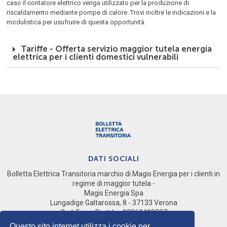
caso il contatore elettrico venga utilizzato per la produzione di
riscaldamento mediante pompe di calore. Trovi inoltre le indicazioni e la
modulistica per usufruire di questa opportunità.
Tariffe - Offerta servizio maggior tutela energia
elettrica per i clienti domestici vulnerabili
DATI SOCIALI
Bolletta Elettrica Transitoria marchio di Magis Energia per i clienti in
regime di maggior tutela -
Magis Energia Spa
Lungadige Galtarossa, 8 - 37133 Verona
Cod. Fisc e Part. Iva 02968430237
Società del gruppo Magis Spa
Questo sito internet utilizza i cookie per